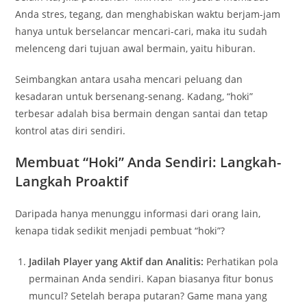
Anda stres, tegang, dan menghabiskan waktu berjam-jam
hanya untuk berselancar mencari-cari, maka itu sudah
melenceng dari tujuan awal bermain, yaitu hiburan.
Seimbangkan antara usaha mencari peluang dan
kesadaran untuk bersenang-senang. Kadang, “hoki”
terbesar adalah bisa bermain dengan santai dan tetap
kontrol atas diri sendiri.
Membuat “Hoki” Anda Sendiri: Langkah-
Langkah Proaktif
Daripada hanya menunggu informasi dari orang lain,
kenapa tidak sedikit menjadi pembuat “hoki”?
Jadilah Player yang Aktif dan Analitis:
Perhatikan pola
permainan Anda sendiri. Kapan biasanya fitur bonus
muncul? Setelah berapa putaran? Game mana yang