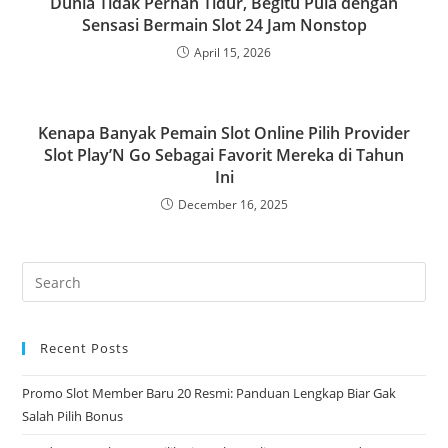
Dunia Tidak Pernah Tidur, Begitu Pula dengan
Sensasi Bermain Slot 24 Jam Nonstop
April 15, 2026
Kenapa Banyak Pemain Slot Online Pilih Provider
Slot Play’N Go Sebagai Favorit Mereka di Tahun
Ini
December 16, 2025
Pre
Es
to
Recent Posts
clo
the
Promo Slot Member Baru 20 Resmi: Panduan Lengkap Biar Gak
sea
Salah Pilih Bonus
pan