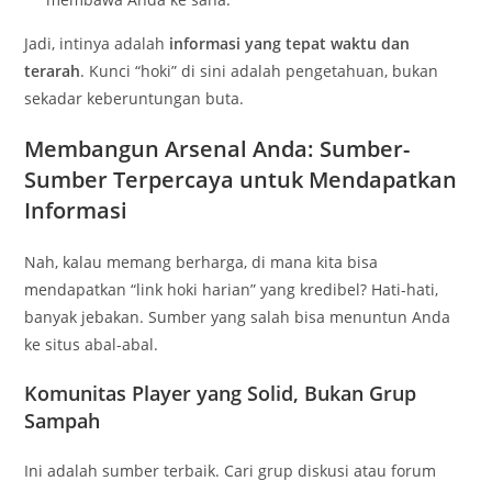
Jadi, intinya adalah
informasi yang tepat waktu dan
terarah
. Kunci “hoki” di sini adalah pengetahuan, bukan
sekadar keberuntungan buta.
Membangun Arsenal Anda: Sumber-
Sumber Terpercaya untuk Mendapatkan
Informasi
Nah, kalau memang berharga, di mana kita bisa
mendapatkan “link hoki harian” yang kredibel? Hati-hati,
banyak jebakan. Sumber yang salah bisa menuntun Anda
ke situs abal-abal.
Komunitas Player yang Solid, Bukan Grup
Sampah
Ini adalah sumber terbaik. Cari grup diskusi atau forum