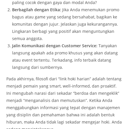
paling cocok dengan gaya dan modal Anda?
Berbagilah dengan Etika:
Jika Anda menemukan promo
bagus atau game yang sedang bersahabat, bagikan ke
komunitas dengan jujur. Jelaskan juga kekurangannya.
Lingkaran berbagi yang positif akan menguntungkan
semua anggota.
Jalin Komunikasi dengan Customer Service:
Tanyakan
langsung apakah ada promo khusus yang akan datang
atau event tertentu. Terkadang, info terbaik datang
langsung dari sumbernya.
Pada akhirnya, filosofi dari “link hoki harian” adalah tentang
menjadi pemain yang smart, well-informed, dan proaktif.
Ini mengubah narasi dari sekadar “berdoa dan mengeklik”
menjadi “menganalisis dan memutuskan”. Ketika Anda
menggabungkan informasi yang tepat dengan manajemen
yang disiplin dan pemahaman bahwa ini adalah bentuk
hiburan, maka Anda tidak lagi sekadar mengejar hoki. Anda