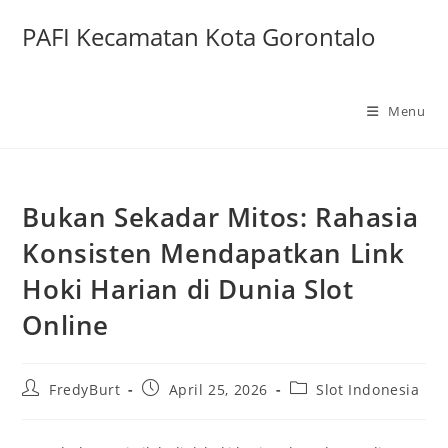
Skip
PAFI Kecamatan Kota Gorontalo
to
content
Menu
Bukan Sekadar Mitos: Rahasia
Konsisten Mendapatkan Link
Hoki Harian di Dunia Slot
Online
Post
Post
Post
FredyBurt
April 25, 2026
Slot Indonesia
author:
published:
category: