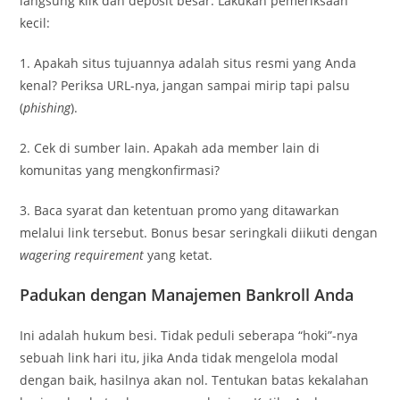
langsung klik dan deposit besar. Lakukan pemeriksaan
kecil:
1. Apakah situs tujuannya adalah situs resmi yang Anda
kenal? Periksa URL-nya, jangan sampai mirip tapi palsu
(
phishing
).
2. Cek di sumber lain. Apakah ada member lain di
komunitas yang mengkonfirmasi?
3. Baca syarat dan ketentuan promo yang ditawarkan
melalui link tersebut. Bonus besar seringkali diikuti dengan
wagering requirement
yang ketat.
Padukan dengan Manajemen Bankroll Anda
Ini adalah hukum besi. Tidak peduli seberapa “hoki”-nya
sebuah link hari itu, jika Anda tidak mengelola modal
dengan baik, hasilnya akan nol. Tentukan batas kekalahan