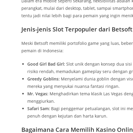
Dalam era mobile seperti sekarang, fleksibilitas adalah
perangkat, mulai dari desktop, tablet, sampai smartpho
tentu jadi nilai lebih bagi para pemain yang ingin men
Jenis-jenis Slot Terpopuler dari Betsof
Meski Betsoft memiliki portofolio game yang luas, beb
pemain di Indonesia:
Good Girl Bad Girl:
Slot unik dengan konsep dua sis
risiko rendah, memadukan gameplay seru dengan graf
Greedy Goblins:
Menyelami dunia goblin dengan vis
mereka yang menyukai nuansa fantasi ringan.
Mr. Vegas:
Menghadirkan tema klasik Las Vegas deng
menggiurkan.
Safari Sam:
Bagi penggemar petualangan, slot ini m
penuh dengan kejutan dan harta karun.
Bagaimana Cara Memilih Kasino Online