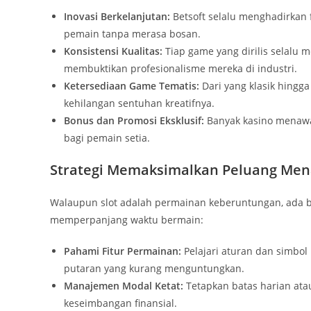
Inovasi Berkelanjutan:
Betsoft selalu menghadirkan
pemain tanpa merasa bosan.
Konsistensi Kualitas:
Tiap game yang dirilis selalu m
membuktikan profesionalisme mereka di industri.
Ketersediaan Game Tematis:
Dari yang klasik hingga 
kehilangan sentuhan kreatifnya.
Bonus dan Promosi Eksklusif:
Banyak kasino menawa
bagi pemain setia.
Strategi Memaksimalkan Peluang Mena
Walaupun slot adalah permainan keberuntungan, ada 
memperpanjang waktu bermain:
Pahami Fitur Permainan:
Pelajari aturan dan simbol
putaran yang kurang menguntungkan.
Manajemen Modal Ketat:
Tetapkan batas harian at
keseimbangan finansial.