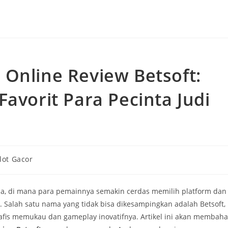
 Online Review Betsoft:
Favorit Para Pecinta Judi
Slot Gacor
sia, di mana para pemainnya semakin cerdas memilih platform dan
Salah satu nama yang tidak bisa dikesampingkan adalah Betsoft,
rafis memukau dan gameplay inovatifnya. Artikel ini akan membaha