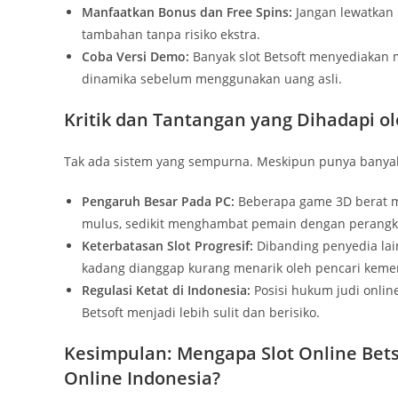
Manfaatkan Bonus dan Free Spins:
Jangan lewatkan 
tambahan tanpa risiko ekstra.
Coba Versi Demo:
Banyak slot Betsoft menyediakan
dinamika sebelum menggunakan uang asli.
Kritik dan Tantangan yang Dihadapi ole
Tak ada sistem yang sempurna. Meskipun punya banyak 
Pengaruh Besar Pada PC:
Beberapa game 3D berat me
mulus, sedikit menghambat pemain dengan perangk
Keterbatasan Slot Progresif:
Dibanding penyedia lain,
kadang dianggap kurang menarik oleh pencari keme
Regulasi Ketat di Indonesia:
Posisi hukum judi onli
Betsoft menjadi lebih sulit dan berisiko.
Kesimpulan: Mengapa Slot Online Bets
Online Indonesia?