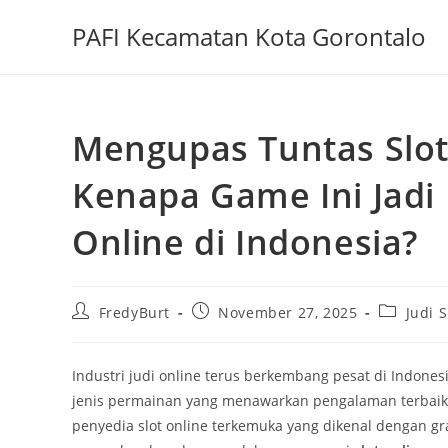
Skip
PAFI Kecamatan Kota Gorontalo
to
content
Mengupas Tuntas Slot
Kenapa Game Ini Jadi 
Online di Indonesia?
Post
Post
Post
FredyBurt
November 27, 2025
Judi 
author:
published:
category:
Industri judi online terus berkembang pesat di Indone
jenis permainan yang menawarkan pengalaman terbaik. 
penyedia slot online terkemuka yang dikenal dengan g