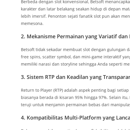
Berbeda dengan slot konvensional, Betsoft menancapkan
karakter dan latar belakang seakan hidup di depan m
lebih imersif. Penonton sejati fanatik slot pun akan m
memesona.
2. Mekanisme Permainan yang Variatif dan 
Betsoft tidak sekadar membuat slot dengan gulungan d
free spins, scatter symbol, dan mini-game interaktif
memiliki narasi dan storyline sehingga Anda seperti 
3. Sistem RTP dan Keadilan yang Transpara
Return to Player (RTP) adalah aspek penting bagi setiap
biasanya berada di kisaran 95% hingga 97%. Selain it
teruji untuk menjamin permainan bebas dari manipula
4. Kompatibilitas Multi-Platform yang Lanc