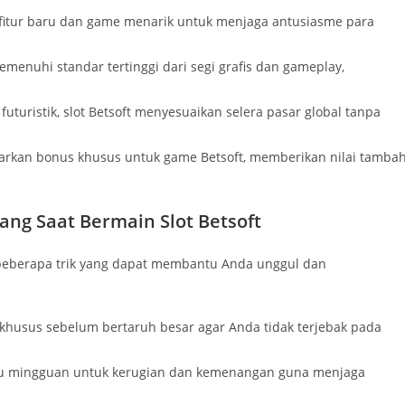
 fitur baru dan game menarik untuk menjaga antusiasme para
emenuhi standar tertinggi dari segi grafis dan gameplay,
futuristik, slot Betsoft menyesuaikan selera pasar global tanpa
rkan bonus khusus untuk game Betsoft, memberikan nilai tamba
ng Saat Bermain Slot Betsoft
beberapa trik yang dapat membantu Anda unggul dan
 khusus sebelum bertaruh besar agar Anda tidak terjebak pada
au mingguan untuk kerugian dan kemenangan guna menjaga