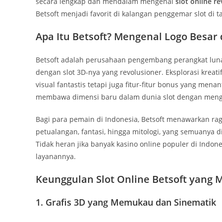
secara lengkap dan mendalam mengenai
slot online r
Betsoft menjadi favorit di kalangan penggemar slot di t
Apa Itu Betsoft? Mengenal Logo Besar 
Betsoft adalah perusahaan pengembang perangkat lunak 
dengan slot 3D-nya yang revolusioner. Eksplorasi kre
visual fantastis tetapi juga fitur-fitur bonus yang men
membawa dimensi baru dalam dunia slot dengan mengga
Bagi para pemain di Indonesia, Betsoft menawarkan ra
petualangan, fantasi, hingga mitologi, yang semuanya 
Tidak heran jika banyak kasino online populer di Indo
layanannya.
Keunggulan Slot Online Betsoft yang
1. Grafis 3D yang Memukau dan Sinematik