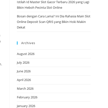
Istilah Id Master Slot Gacor Terbaru 2026 yang Lagi
Bikin Heboh Pecinta Slot Online
Bosan dengan Cara Lama? Ini Dia Rahasia Main Slot
Online Deposit Scan QRIS yang Bikin Hoki Makin
Dekat
n
h
Archives
August 2026
July 2026
h.
June 2026
April 2026
March 2026
February 2026
January 2026