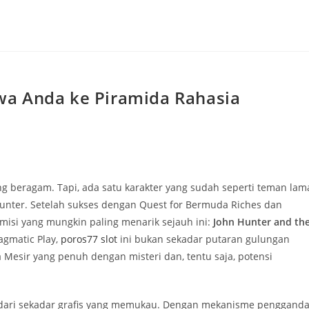
a Anda ke Piramida Rahasia
ng beragam. Tapi, ada satu karakter yang sudah seperti teman lam
unter. Setelah sukses dengan Quest for Bermuda Riches dan
misi yang mungkin paling menarik sejauh ini:
John Hunter and th
agmatic Play,
poros77 slot
ini bukan sekadar putaran gulungan
a Mesir yang penuh dengan misteri dan, tentu saja, potensi
h dari sekadar grafis yang memukau. Dengan mekanisme penggand