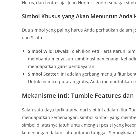
Horus, dan tentu saja, John Hunter sendiri sebagai sim
Simbol Khusus yang Akan Menuntun Anda k
Dua simbol yang paling harus Anda perhatikan dalam
J
dan Scatter.
Simbol Wild:
Diwakili oleh ikon Peti Harta Karun. Si
membantu menyusun kombinasi pemenang. Kehadira
mendapatkan garis pembayaran.
Simbol Scatter:
Ini adalah gerbang menuju fitur bon
Untuk memicu putaran gratis, Anda membutuhkan min
Mekanisme Inti: Tumble Features dan
Salah satu daya tarik utama dari slot ini adalah fitur T
mendapatkan kemenangan, simbol-simbol yang memben
simbol di atasnya jatuh untuk mengisi posisi yang koso
kemenangan dalam satu putaran tunggal. Serangkaian