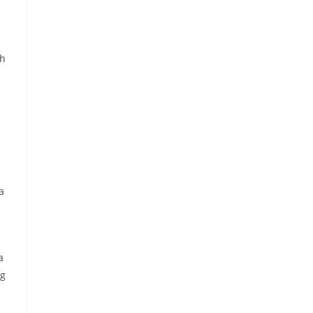
ah
a
a
ng