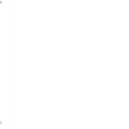
e
g
i