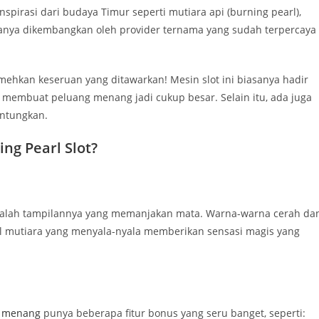
pirasi dari budaya Timur seperti mutiara api (burning pearl),
sanya dikembangkan oleh provider ternama yang sudah terpercaya
mehkan keseruan yang ditawarkan! Mesin slot ini biasanya hadir
membuat peluang menang jadi cukup besar. Selain itu, ada juga
untungkan.
ng Pearl Slot?
 adalah tampilannya yang memanjakan mata. Warna-warna cerah da
ol mutiara yang menyala-nyala memberikan sensasi magis yang
g menang
punya beberapa fitur bonus yang seru banget, seperti: