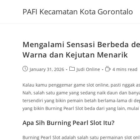
Skip
PAFI Kecamatan Kota Gorontalo
to
content
Mengalami Sensasi Berbeda de
Warna dan Kejutan Menarik
Post
Post
Reading
January 31, 2026
Judi Online
4 mins read
published:
category:
time:
Kalau kamu penggemar game slot online, pasti nggak as
Nah, salah satu game yang sedang naik daun dan bany
tersendiri yang bikin pemain betah berlama-lama di depan
yang bikin Burning Pearl Slot beda dari yang lain, mula
Apa Sih Burning Pearl Slot Itu?
Burning Pearl Slot adalah salah satu permainan slot 