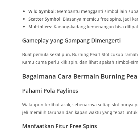
Wild Symbol:
Membantu mengganti simbol lain supa
Scatter Symbol:
Biasanya memicu free spins, jadi k
Multipliers:
Kadang-kadang kemenangan bisa dilipatg
Gameplay yang Gampang Dimengerti
Buat pemula sekalipun, Burning Pearl Slot cukup ramah
Kamu cuma perlu klik spin, dan lihat apakah simbol-si
Bagaimana Cara Bermain Burning Pear
Pahami Pola Paylines
Walaupun terlihat acak, sebenarnya setiap slot punya p
jeli memilih taruhan dan kapan waktu yang tepat unt
Manfaatkan Fitur Free Spins