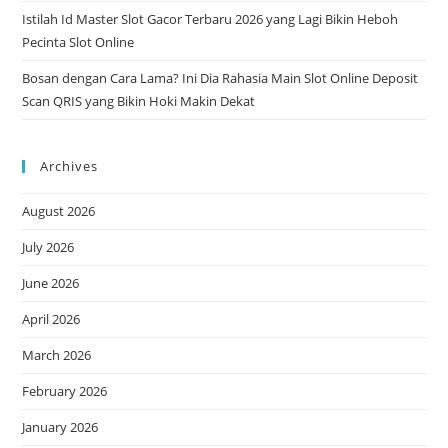
Istilah Id Master Slot Gacor Terbaru 2026 yang Lagi Bikin Heboh
Pecinta Slot Online
Bosan dengan Cara Lama? Ini Dia Rahasia Main Slot Online Deposit
Scan QRIS yang Bikin Hoki Makin Dekat
Archives
August 2026
July 2026
June 2026
April 2026
March 2026
February 2026
January 2026