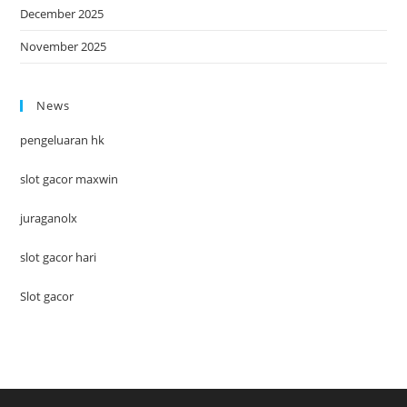
December 2025
November 2025
News
pengeluaran hk
slot gacor maxwin
juraganolx
slot gacor hari
Slot gacor