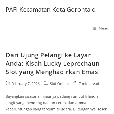
Skip
PAFI Kecamatan Kota Gorontalo
to
content
Menu
Dari Ujung Pelangi ke Layar
Anda: Kisah Lucky Leprechaun
Slot yang Menghadirkan Emas
Post
Post
Reading
February 7, 2026
Slot Online
7 mins read
published:
category:
time:
Bayangkan suasana: hijaunya padang rumput Irlandia,
langit yang mendung namun cerah, dan aroma
keberuntungan yang tercium di udara. Di tengahnya, sosok