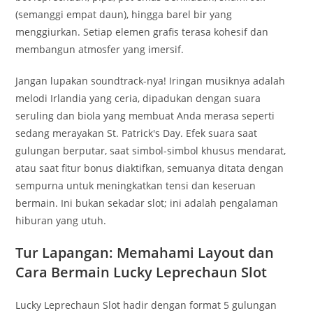
(semanggi empat daun), hingga barel bir yang
menggiurkan. Setiap elemen grafis terasa kohesif dan
membangun atmosfer yang imersif.
Jangan lupakan soundtrack-nya! Iringan musiknya adalah
melodi Irlandia yang ceria, dipadukan dengan suara
seruling dan biola yang membuat Anda merasa seperti
sedang merayakan St. Patrick's Day. Efek suara saat
gulungan berputar, saat simbol-simbol khusus mendarat,
atau saat fitur bonus diaktifkan, semuanya ditata dengan
sempurna untuk meningkatkan tensi dan keseruan
bermain. Ini bukan sekadar slot; ini adalah pengalaman
hiburan yang utuh.
Tur Lapangan: Memahami Layout dan
Cara Bermain Lucky Leprechaun Slot
Lucky Leprechaun Slot hadir dengan format 5 gulungan