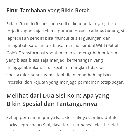
Fitur Tambahan yang Bikin Betah
Selain Road to Riches, ada sedikit kejutan lain yang bisa
terjadi kapan saja selama putaran dasar. Kadang-kadang, si
leprechaun sendiri bisa muncul di sisi gulungan dan
mengubah satu simbol biasa menjadi simbol Wild (Pot of
Gold). Transformasi spontan ini bisa mengubah putaran
yang biasa-biasa saja menjadi kemenangan yang
menggembirakan. Fitur kecil ini mungkin tidak se-
spektakuler bonus game, tapi dia menambah lapisan
interaksi dan kejutan yang menjaga permainan tetap segar.
Melihat dari Dua Sisi Koin: Apa yang
Bikin Spesial dan Tantangannya
Setiap permainan punya karakteristiknya sendiri. Untuk
Lucky Leprechaun Slot, daya tarik utamanya jelas terletak