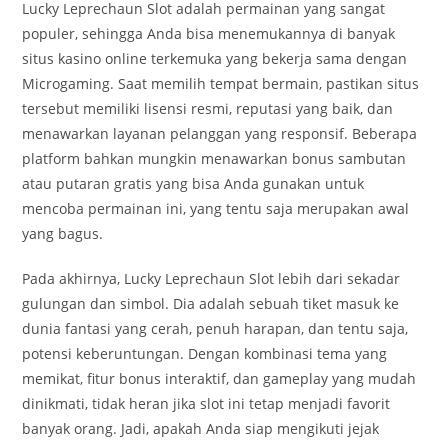
Lucky Leprechaun Slot adalah permainan yang sangat
populer, sehingga Anda bisa menemukannya di banyak
situs kasino online terkemuka yang bekerja sama dengan
Microgaming. Saat memilih tempat bermain, pastikan situs
tersebut memiliki lisensi resmi, reputasi yang baik, dan
menawarkan layanan pelanggan yang responsif. Beberapa
platform bahkan mungkin menawarkan bonus sambutan
atau putaran gratis yang bisa Anda gunakan untuk
mencoba permainan ini, yang tentu saja merupakan awal
yang bagus.
Pada akhirnya, Lucky Leprechaun Slot lebih dari sekadar
gulungan dan simbol. Dia adalah sebuah tiket masuk ke
dunia fantasi yang cerah, penuh harapan, dan tentu saja,
potensi keberuntungan. Dengan kombinasi tema yang
memikat, fitur bonus interaktif, dan gameplay yang mudah
dinikmati, tidak heran jika slot ini tetap menjadi favorit
banyak orang. Jadi, apakah Anda siap mengikuti jejak