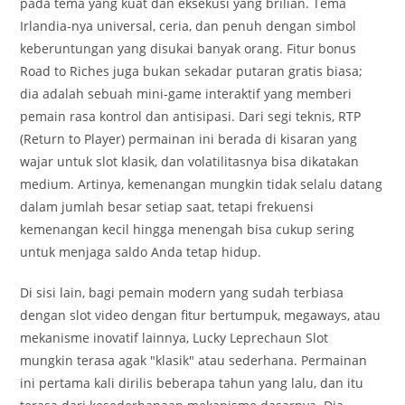
pada tema yang kuat dan eksekusi yang brilian. Tema
Irlandia-nya universal, ceria, dan penuh dengan simbol
keberuntungan yang disukai banyak orang. Fitur bonus
Road to Riches juga bukan sekadar putaran gratis biasa;
dia adalah sebuah mini-game interaktif yang memberi
pemain rasa kontrol dan antisipasi. Dari segi teknis, RTP
(Return to Player) permainan ini berada di kisaran yang
wajar untuk slot klasik, dan volatilitasnya bisa dikatakan
medium. Artinya, kemenangan mungkin tidak selalu datang
dalam jumlah besar setiap saat, tetapi frekuensi
kemenangan kecil hingga menengah bisa cukup sering
untuk menjaga saldo Anda tetap hidup.
Di sisi lain, bagi pemain modern yang sudah terbiasa
dengan slot video dengan fitur bertumpuk, megaways, atau
mekanisme inovatif lainnya, Lucky Leprechaun Slot
mungkin terasa agak "klasik" atau sederhana. Permainan
ini pertama kali dirilis beberapa tahun yang lalu, dan itu