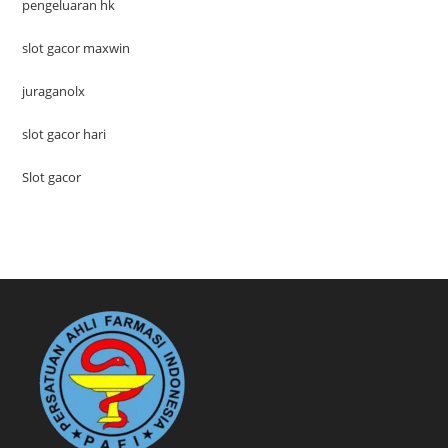
pengeluaran hk
slot gacor maxwin
juraganolx
slot gacor hari
Slot gacor