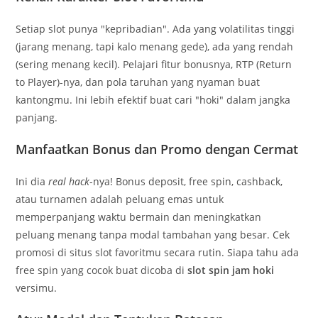
Setiap slot punya "kepribadian". Ada yang volatilitas tinggi
(jarang menang, tapi kalo menang gede), ada yang rendah
(sering menang kecil). Pelajari fitur bonusnya, RTP (Return
to Player)-nya, dan pola taruhan yang nyaman buat
kantongmu. Ini lebih efektif buat cari "hoki" dalam jangka
panjang.
Manfaatkan Bonus dan Promo dengan Cermat
Ini dia
real hack
-nya! Bonus deposit, free spin, cashback,
atau turnamen adalah peluang emas untuk
memperpanjang waktu bermain dan meningkatkan
peluang menang tanpa modal tambahan yang besar. Cek
promosi di situs slot favoritmu secara rutin. Siapa tahu ada
free spin yang cocok buat dicoba di
slot spin jam hoki
versimu.