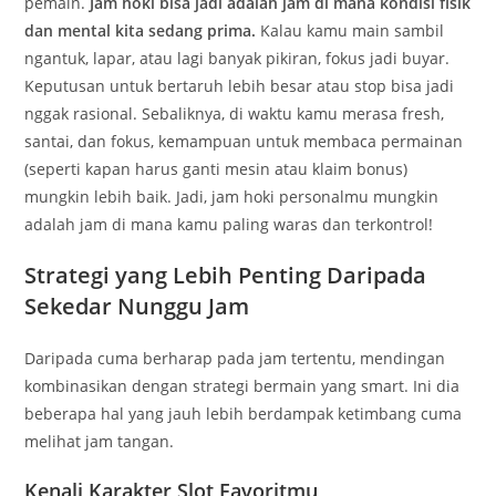
pemain.
Jam hoki bisa jadi adalah jam di mana kondisi fisik
dan mental kita sedang prima.
Kalau kamu main sambil
ngantuk, lapar, atau lagi banyak pikiran, fokus jadi buyar.
Keputusan untuk bertaruh lebih besar atau stop bisa jadi
nggak rasional. Sebaliknya, di waktu kamu merasa fresh,
santai, dan fokus, kemampuan untuk membaca permainan
(seperti kapan harus ganti mesin atau klaim bonus)
mungkin lebih baik. Jadi, jam hoki personalmu mungkin
adalah jam di mana kamu paling waras dan terkontrol!
Strategi yang Lebih Penting Daripada
Sekedar Nunggu Jam
Daripada cuma berharap pada jam tertentu, mendingan
kombinasikan dengan strategi bermain yang smart. Ini dia
beberapa hal yang jauh lebih berdampak ketimbang cuma
melihat jam tangan.
Kenali Karakter Slot Favoritmu